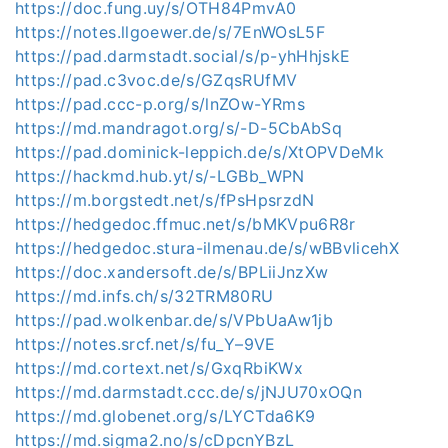
https://doc.fung.uy/s/OTH84PmvA0
https://notes.llgoewer.de/s/7EnWOsL5F
https://pad.darmstadt.social/s/p-yhHhjskE
https://pad.c3voc.de/s/GZqsRUfMV
https://pad.ccc-p.org/s/lnZOw-YRms
https://md.mandragot.org/s/-D-5CbAbSq
https://pad.dominick-leppich.de/s/XtOPVDeMk
https://hackmd.hub.yt/s/-LGBb_WPN
https://m.borgstedt.net/s/fPsHpsrzdN
https://hedgedoc.ffmuc.net/s/bMKVpu6R8r
https://hedgedoc.stura-ilmenau.de/s/wBBvlicehX
https://doc.xandersoft.de/s/BPLiiJnzXw
https://md.infs.ch/s/32TRM80RU
https://pad.wolkenbar.de/s/VPbUaAw1jb
https://notes.srcf.net/s/fu_Y–9VE
https://md.cortext.net/s/GxqRbiKWx
https://md.darmstadt.ccc.de/s/jNJU70xOQn
https://md.globenet.org/s/LYCTda6K9
https://md.sigma2.no/s/cDpcnYBzL