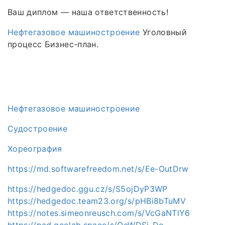
Ваш диплом — наша ответственность!
Нефтегазовое машиностроение
Уголовный
процесс Бизнес-план.
Нефтегазовое машиностроение
Судостроение
Хореография
https://md.softwarefreedom.net/s/Ee-OutDrw
https://hedgedoc.ggu.cz/s/S5ojDyP3WP
https://hedgedoc.team23.org/s/pHBi8bTuMV
https://notes.simeonreusch.com/s/VcGaNTlY6
https://pad.geolab.space/s/QeWDSi-Do