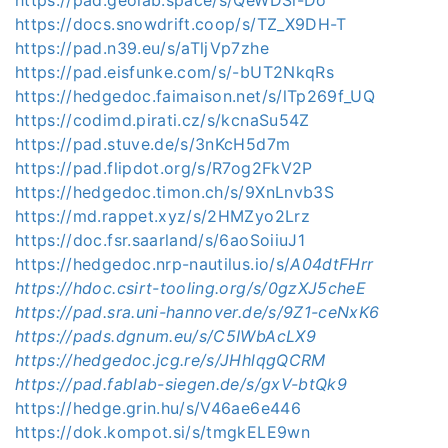
https://docs.snowdrift.coop/s/TZ_X9DH-T
https://pad.n39.eu/s/aTljVp7zhe
https://pad.eisfunke.com/s/-bUT2NkqRs
https://hedgedoc.faimaison.net/s/lTp269f_UQ
https://codimd.pirati.cz/s/kcnaSu54Z
https://pad.stuve.de/s/3nKcH5d7m
https://pad.flipdot.org/s/R7og2FkV2P
https://hedgedoc.timon.ch/s/9XnLnvb3S
https://md.rappet.xyz/s/2HMZyo2Lrz
https://doc.fsr.saarland/s/6aoSoiiuJ1
https://hedgedoc.nrp-nautilus.io/s/
A04dtFHrr
https://hdoc.csirt-tooling.org/s/0gzXJ5cheE
https://pad.sra.uni-hannover.de/s/9Z1-ceNxK6
https://pads.dgnum.eu/s/C5IWbAcLX9
https://hedgedoc.jcg.re/s/JHhlqgQCRM
https://pad.fablab-siegen.de/s/gxV-btQk9
https://hedge.grin.hu/s/V46ae6e446
https://dok.kompot.si/s/tmgkELE9wn