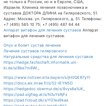
не только в России, но и в Европе, США,
Израиле. Клиника лечения позвоночника и
суставов ДОКТОРА ДЛИНА на Гиляровского, 51.
Адрес: Москва. ул. Гиляровского, д. 51. Телефоны:
+7 (495) 585 10 75; +7 (495) 487 64 44
Аппарат витафон для лечения суставов
Аппарат
витафон для лечения суставов.
Опух и болит сустав лечение
Лечение суставов гиляровского
Натуральные средства для лечения суставов
https://hedge.fachschaft.informatik.uni-
kl.de/s/Bbe7m8Wi_
https://www.notizen.kita.bayern/s/jH0QER7yYI
https://docs.aix.inrae.fr/s/52-lEYN5D
https://hedgedoc.obermui.de/s/8vys8a1UK_
https://pad.sigflag.at/s/N3uYsRjFs
https://pad.fcloud.dk/s/YG1es9kaa
https://pad.mytga.de/s/mlzIhx8b1