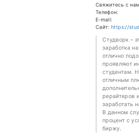
Свяжитесь с нам
Телефон:
E‑mail:
Сайт:
https://stu
Студворк – э
заработка на
отлично подо
проявляют ин
студентам. 
отличным пл
дополнительн
рерайтеров и
заработать н
В данном сл
процент с ус
биржу.