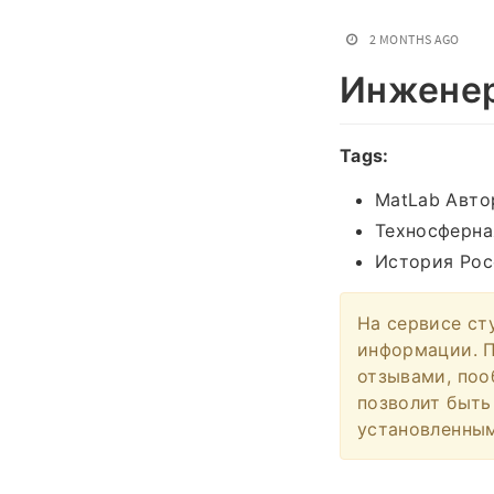
2 MONTHS AGO
Инженер
Tags:
MatLab Авто
Техносферна
История Рос
На сервисе ст
информации. П
отзывами, пооб
позволит быть
установленны