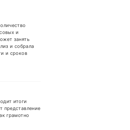
количество
рсовых и
ожет занять
лиз и собрала
ти и сроков
одит итоги
т представление
ак грамотно