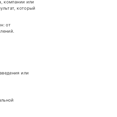
а, компании или
ультат, который
н: от
лений.
аведения или
альной