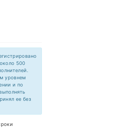
регистрировано
 около 500
полнителей.
ым уровнем
ении и по
 выполнять
ринял ее без
сроки