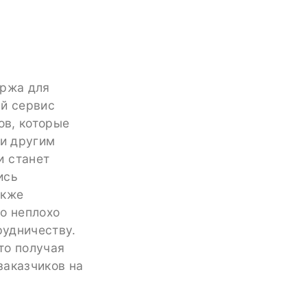
иржа для
ый сервис
ов, которые
 и другим
и станет
ись
акже
о неплохо
рудничеству.
то получая
заказчиков на