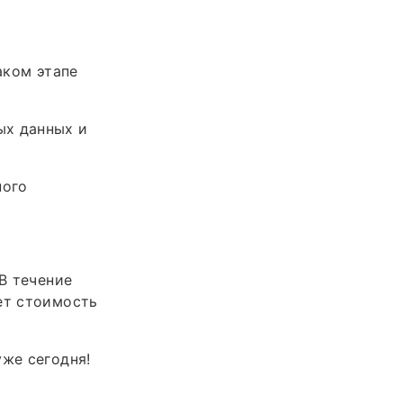
аком этапе
ых данных и
ного
 В течение
ет стоимость
уже сегодня!