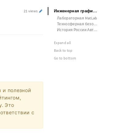
Инженерная графика Лабораторная
21 views
Лабораторная MatLab
Техносферная безопасность
История России Автореферат
Expand all
Back to top
Go to bottom
й и полезной
йтингом,
у. Это
оответствии с