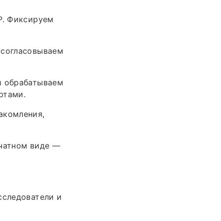
Р. Фиксируем
 согласовываем
и обрабатываем
ртами.
акомления,
ечатном виде —
сследователи и